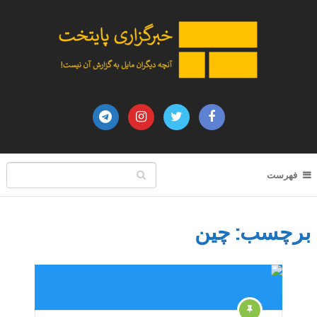
فهرست
برچسب:
چین